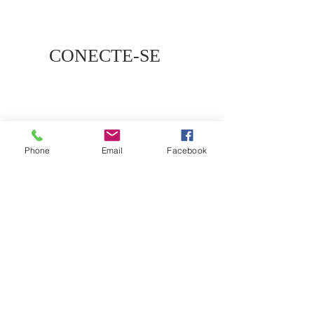
CONECTE-SE
Phone
Email
Facebook
LOCALIZAÇÃO
+
55 (31) 3564-6676
Rua Conselheiro Joaquim Caetano,
1520 – Bairro Nova Granada – Belo