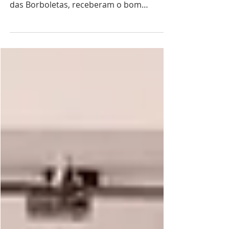
projeto Creche Casulo, da ASCL - Jardim
das Borboletas, receberam o bom
velhinho "Papai Noel".