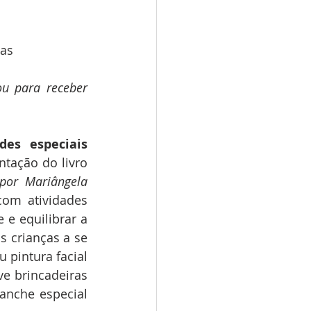
tas
u para receber 
es especiais 
ação do livro 
por Mariângela 
om atividades 
e equilibrar a 
 crianças a se 
pintura facial 
e brincadeiras 
nche especial 