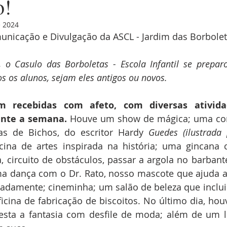
o!
e 2024
unicação e Divulgação da ASCL - Jardim das Borbole
, o Casulo das Borboletas - Escola Infantil se preparo
 os alunos, sejam eles antigos ou novos.
m recebidas com afeto, com diversas atividad
nte a semana.
 Houve um show de mágica; uma cont
as de Bichos, do escritor 
Hardy 
Guedes (ilustrada 
cina de artes inspirada na história; uma gincana c
 circuito de obstáculos, passar a argola no barbante 
a dança com o Dr. Rato, nosso mascote que ajuda as
damente; cineminha; um salão de beleza que incluiu 
cina de fabricação de biscoitos. No último dia, houv
sta a fantasia com desfile de moda; além de um la