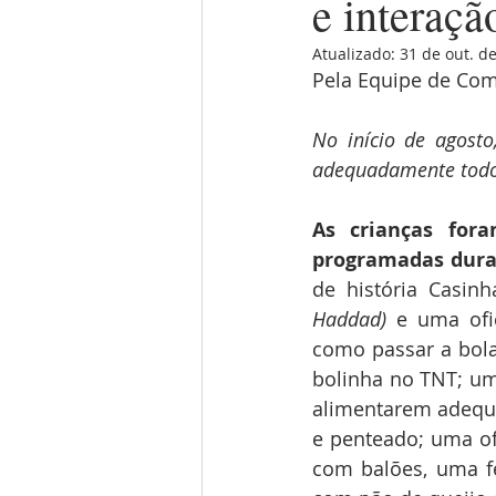
e interaçã
Atualizado:
31 de out. d
Pela Equipe de Com
No início de agosto
adequadamente todos
As crianças fora
programadas dura
de história Casinh
Haddad) 
e uma ofi
como passar a bola,
bolinha no TNT; um
alimentarem adequa
e penteado; uma ofi
com balões, uma fe