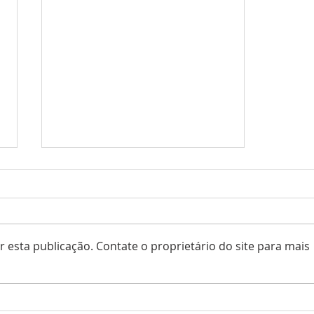
 esta publicação. Contate o proprietário do site para mais
A Escola Infantil Casulo das
Borboletas inaugura com muita