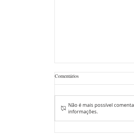
Comentários
Não é mais possível comentar
informações.
A Escola Infantil Casulo das
Borboletas comemorou o Dia