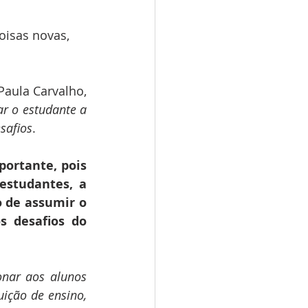
isas novas, 
De acordo com a diretora da Escola Infantil Casulo das Borboletas, Ana Paula Carvalho, 
r o estudante a 
safios
.
ortante, pois 
estudantes, a 
 de assumir o 
 desafios do 
nar aos alunos 
ição de ensino, 