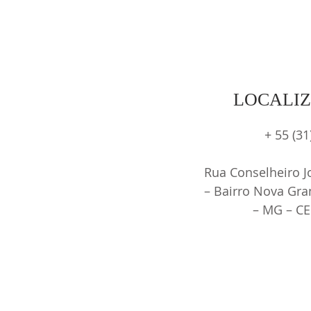
Nacional do Livro Infantil em
abril
LOCALI
+ 55 (3
Rua Conselheiro J
– Bairro Nova Gra
– MG – CE