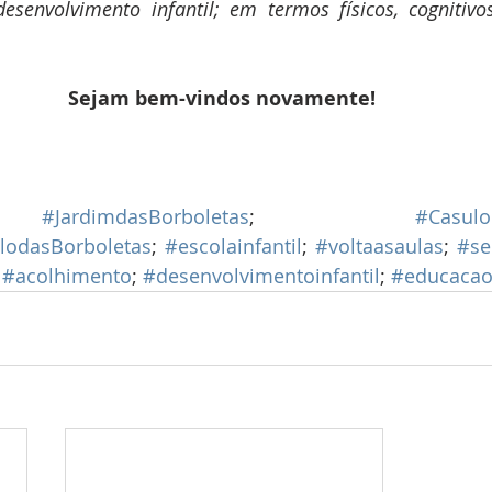
senvolvimento infantil; em termos físicos, cognitivos
Sejam bem-vindos novamente! 
 
#JardimdasBorboletas
; 
#Casulo
ulodasBorboletas
; 
#escolainfantil
; 
#voltaasaulas
; 
#se
 
#acolhimento
; 
#desenvolvimentoinfantil
; 
#educacaoi