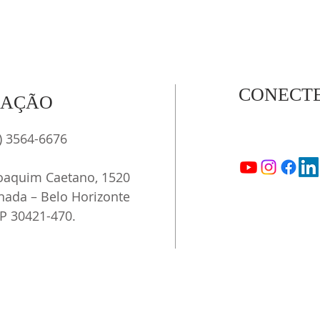
alegria a brinquedoteca e o pátio
escolar
CONECTE
ZAÇÃO
1) 3564-6676
oaquim Caetano, 1520
nada – Belo Horizonte
P 30421-470.