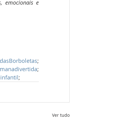
, emocionais e 
dasBorboletas
; 
manadivertida
; 
nfantil
;
Ver tudo