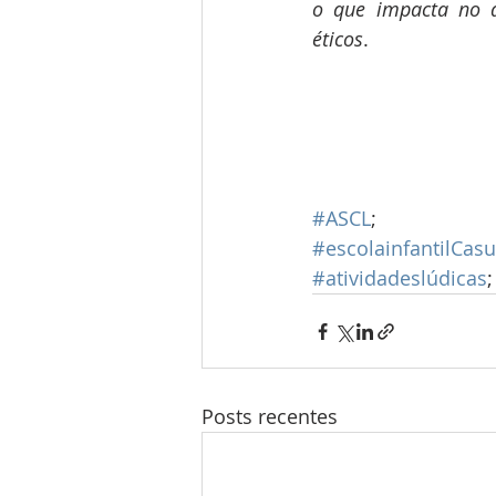
o que impacta no de
éticos
.
#ASCL
;
#escolainfantilCas
#atividadeslúdicas
;
Posts recentes