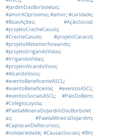
#JardimDasBorboletas
; 
#amorAOproximo
; 
#amor
; 
#caridade
; 
#BoasAções
; 
#AçãoSocial
; 
#projetoCrecheCasulo
; 
#CrecheCasulo
; 
#projetoCaracol
; 
#projetoMetamorfoseando
; 
#projetoIrrigandoVidas
; 
#IrrigandoVidas
; 
#projetoAlcandoVoos
; 
#AlcandoVoos
; 
#eventoBeneficenteASCL
; 
#eventoBeneficente
; 
#eventosASCL
; 
#eventosSociaisASCL
; 
#PaisDoBem
; 
#ColégioLoyola
; 
#PaellaMineiraDoJardimDasBorbolet
as
; 
#PaellaMineiraDoJardim
; 
#CaptacaoDeRecursos
; 
#solidariedade
; 
#CausasSociais
; 
#BH
; 