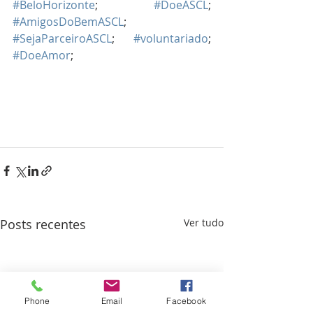
#BeloHorizonte
; 
#DoeASCL
; 
#AmigosDoBemASCL
; 
#SejaParceiroASCL
; 
#voluntariado
; 
#DoeAmor
; 
Posts recentes
Ver tudo
Phone
Email
Facebook