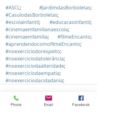
#ASCL
; 
#JardimdasBorboletas
; 
#CasulodasBorboletas
; 
#escolainfantil
; 
#educacaoinfantil
; 
#cinemaemfamilianaescola
; 
#cinemaemfamilia
; 
#filmeEncanto
; 
#aprendendocomofilmeEncanto
; 
#noexerciciodorespeito
; 
#noexerciciodatolerância
; 
#noexerciciodaalteridade
; 
#noexerciciodaempatia
; 
#noexerciciodacidadania
;
Phone
Email
Facebook
Posts recentes
Ver tudo