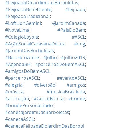
#FeijoadaDoJardimDasBorboletas
; 
#FeijoadaBeneficente
; 
#feijoada
; 
#FeijoadaTradicional
; 
#LoftLionGemini
; 
#JardimCanada
; 
#NovaLima
; 
#PaisDoBem
; 
#ColegioLoyola
; 
#ASCL
; 
#AçãoSocialCaravanaDeLuz
; 
#ong
; 
#JardimDasBorboletas
; 
#BeloHorizonte
; 
#Julho
; 
#Julho2019
; 
#AgendaBH
; 
#parceirosDoBemASCL
; 
#amigosDoBemASCL
; 
#parceirosASCL
; 
#eventoASCL
; 
#alegria
; 
#diversão
; 
#amigos
; 
#música
; 
#músicaBrasileira
; 
#animação
; 
#GenteBonita
; 
#brinde
; 
#brindePersonalizado
; 
#canecaJardimDasBorboletas
; 
#canecaASCL
; 
#canecaFeijoadaDoJardimDasBorbol