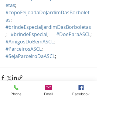
etas
; 
#copoFeijoadaDoJardimDasBorbolet
as
; 
#brindeEspecialJardimDasBorboletas
; 
#brindeEspecial
;  
#DoeParaASCL
; 
#AmigosDoBemASCL
; 
#ParceirosASCL
; 
#SejaParceiroDaASCL
; 
Phone
Email
Facebook
Posts recentes
Ver tudo