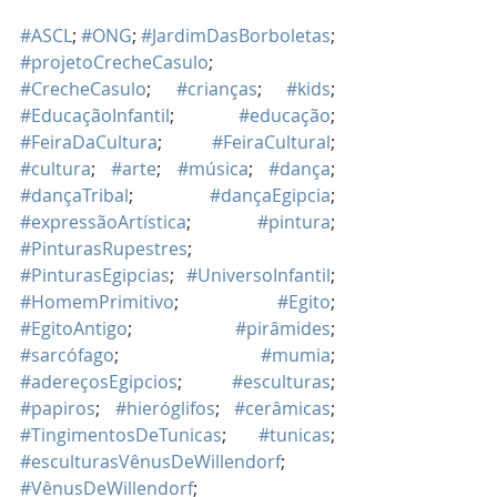
#ASCL
; 
#ONG
; 
#JardimDasBorboletas
; 
#projetoCrecheCasulo
; 
#CrecheCasulo
; 
#crianças
; 
#kids
; 
#EducaçãoInfantil
; 
#educação
; 
#FeiraDaCultura
; 
#FeiraCultural
; 
#cultura
; 
#arte
; 
#música
; 
#dança
; 
#dançaTribal
; 
#dançaEgipcia
; 
#expressãoArtística
; 
#pintura
; 
#PinturasRupestres
; 
#PinturasEgipcias
; 
#UniversoInfantil
; 
#HomemPrimitivo
; 
#Egito
; 
#EgitoAntigo
; 
#pirâmides
; 
#sarcófago
; 
#mumia
; 
#adereçosEgipcios
; 
#esculturas
; 
#papiros
; 
#hieróglifos
; 
#cerâmicas
; 
#TingimentosDeTunicas
; 
#tunicas
; 
#esculturasVênusDeWillendorf
; 
#VênusDeWillendorf
; 