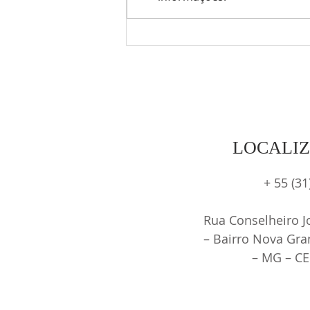
Maternal 1 B vivenciou também
uma experiência encantadora
com a cultura nordestina
LOCALI
+ 55 (3
Rua Conselheiro J
– Bairro Nova Gra
– MG – CE