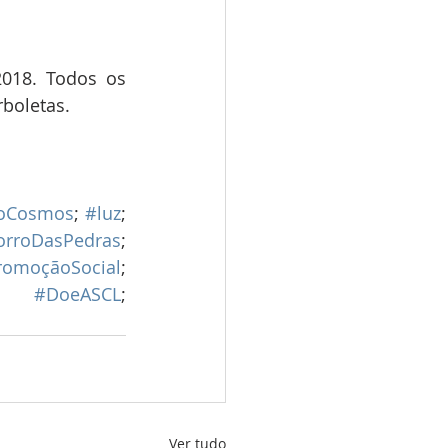
018. Todos os 
boletas.   
NoCosmos
; 
#luz
; 
rroDasPedras
; 
romoçãoSocial
; 
; 
#DoeASCL
; 
Ver tudo